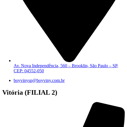
Av. Nova Independência, 560 – Brooklin, São Paulo – SP,
CEP: 04552-050
boyvinysp@boyviny.com.br
Vitória (FILIAL 2)