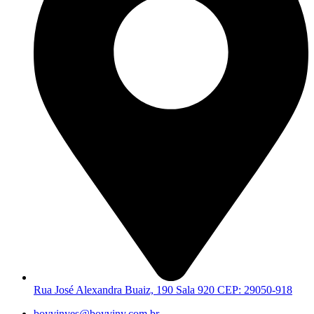
Rua José Alexandra Buaiz, 190 Sala 920 CEP: 29050-918
boyvinyes@boyviny.com.br