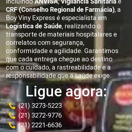
incluindo
ANVISA
,
Vigilância Sanitária
e
CRF (Conselho Regional de Farmácia)
, a
Boy Viny Express é especialista em
Logística de Saúde
, realizando o
transporte de materiais hospitalares e
correlatos com segurança,
conformidade e agilidade. Garantimos
que cada entrega chegue ao destino
com o cuidado, a rastreabilidade e a
responsabilidade que a saúde exige.
Ligue agora:
(21) 3273-5223
(21) 3272-9776
(21) 2221-6636