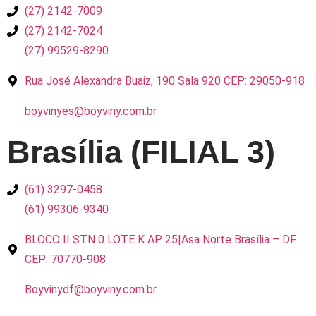
(27) 2142-7009
(27) 2142-7024
(27) 99529-8290
Rua José Alexandra Buaiz, 190 Sala 920 CEP: 29050-918
boyvinyes@boyviny.com.br
Brasília (FILIAL 3)
(61) 3297-0458
(61) 99306-9340
BLOCO II STN 0 LOTE K AP 25|Asa Norte Brasília – DF
CEP: 70770-908
Boyvinydf@boyviny.com.br