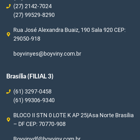
(27) 2142-7024
(27) 99529-8290
Rua José Alexandra Buaiz, 190 Sala 920 CEP:
29050-918
boyvinyes@boyviny.com.br
Brasília (FILIAL 3)
(61) 3297-0458
(61) 99306-9340
BLOCO II STN 0 LOTE K AP 25|Asa Norte Brasília
– DF CEP: 70770-908
Boyvinydf@boyviny.com.br