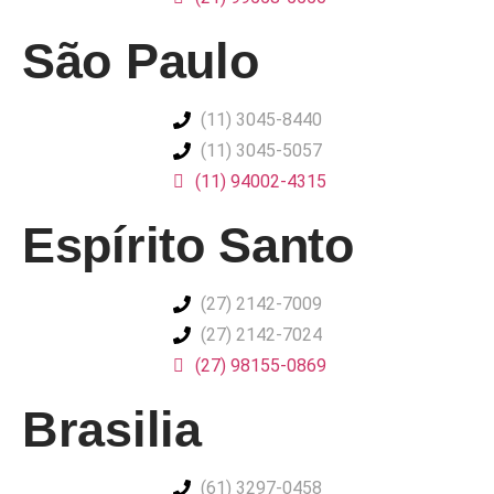
São Paulo
(11) 3045-8440
(11) 3045-5057
(11) 94002-4315
Espírito Santo
(27) 2142-7009
(27) 2142-7024
(27) 98155-0869
Brasilia
(61) 3297-0458