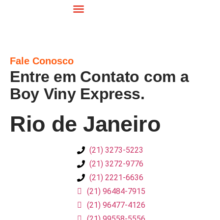
A Empresa
Contratos Mensais
Cotação Online
Trabalhe Conosco
Fale Conosco
Fale Conosco
Entre em Contato com a
Boy Viny Express.
Rio de Janeiro
(21) 3273-5223
(21) 3272-9776
(21) 2221-6636
(21) 96484-7915
(21) 96477-4126
(21) 99558-5556