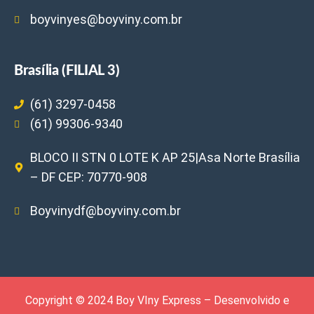
boyvinyes@boyviny.com.br
Brasília (FILIAL 3)
(61) 3297-0458
(61) 99306-9340
BLOCO II STN 0 LOTE K AP 25|Asa Norte Brasília
– DF CEP: 70770-908
Boyvinydf@boyviny.com.br
Copyright © 2024 Boy VIny Express – Desenvolvido e